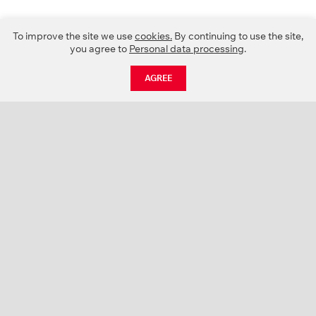
To improve the site we use
cookies.
By continuing to use the site,
you agree to
Personal data processing
.
AGREE
CATALOGUE
NEWS
ABOUT US
PROJECTS
SUPPORT
CONTACTS
PRODUCT CATALOGUE (PDF)
COLOR PALETTES
PERSONALIZATION