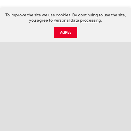
To improve the site we use
cookies.
By continuing to use the site,
you agree to
Personal data processing
.
AGREE
CATALOGUE
NEWS
ABOUT US
PROJECTS
SUPPORT
CONTACTS
PRODUCT CATALOGUE (PDF)
COLOR PALETTES
PERSONALIZATION