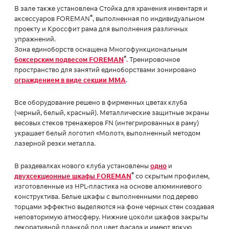
В зале также установлена Стойка для хранения инвентаря и
®
аксессуаров FOREMAN
, выполненная по индивидуальном
проекту и Кроссфит рама для выполнения различных
упражнений.
Зона единоборств оснащена Многофункциональным
®
боксерским подвесом FOREMAN
. Тренировочное
пространство для занятий единоборствами зонировано
ограждением в виде секции ММА
.
Все оборудование решено в фирменных цветах клуба
(черный, белый, красный). Металлические защитные экраны
весовых стеков тренажеров FN (интегрированных в раму)
украшает белый логотип «Молот», выполненный методом
лазерной резки металла.
В раздевалках нового клуба установлены
одно
и
®
двухсекционные шкафы FOREMAN
со скрытым профилем,
изготовленные из HPL-пластика на основе алюминиевого
конструктива. Белые шкафы с выполненными под дерево
торцами эффектно выделяются на фоне черных стен создавая
неповторимую атмосферу. Нижние цоколи шкафов закрыты
декоративной планкой под цвет фасада и имеют яркую