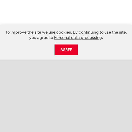
To improve the site we use
cookies.
By continuing to use the site,
you agree to
Personal data processing
.
AGREE
CATALOGUE
NEWS
ABOUT US
PROJECTS
SUPPORT
CONTACTS
PRODUCT CATALOGUE (PDF)