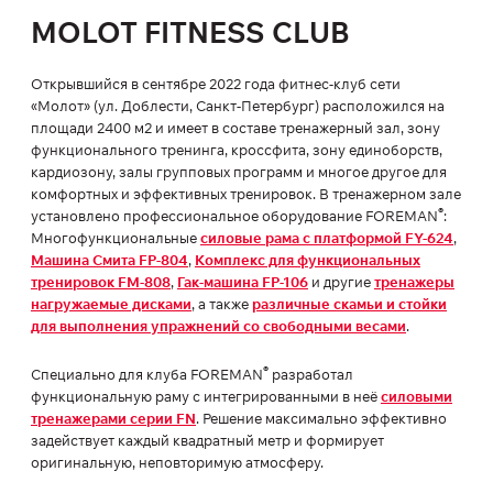
MOLOT FITNESS CLUB
Открывшийся в сентябре 2022 года фитнес-клуб сети
«Молот» (ул. Доблести, Санкт-Петербург) расположился на
площади 2400 м2 и имеет в составе тренажерный зал, зону
функционального тренинга, кроссфита, зону единоборств,
кардиозону, залы групповых программ и многое другое для
комфортных и эффективных тренировок. В тренажерном зале
®
установлено профессиональное оборудование FOREMAN
:
Многофункциональные
силовые рама с платформой FY-624
,
Машина Смита FP-804
,
Комплекс для функциональных
тренировок FM-808
,
Гак-машина FP-106
и другие
тренажеры
нагружаемые дисками
, а также
различные скамьи и стойки
для выполнения упражнений со свободными весами
.
®
Специально для клуба FOREMAN
разработал
функциональную раму с интегрированными в неё
силовыми
тренажерами серии FN
. Решение максимально эффективно
задействует каждый квадратный метр и формирует
оригинальную, неповторимую атмосферу.