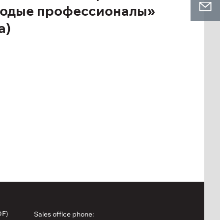
лодые профессионалы»
a)
DF)
Sales office phone: