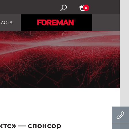
0
TACTS
тс» — спонсор